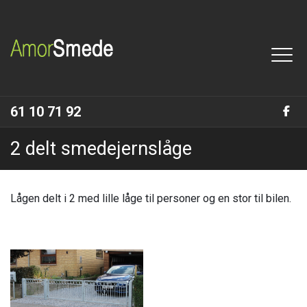
Gå
til
hovedindhold
61 10 71 92
2 delt smedejernslåge
Lågen delt i 2 med lille låge til personer og en stor til bilen.