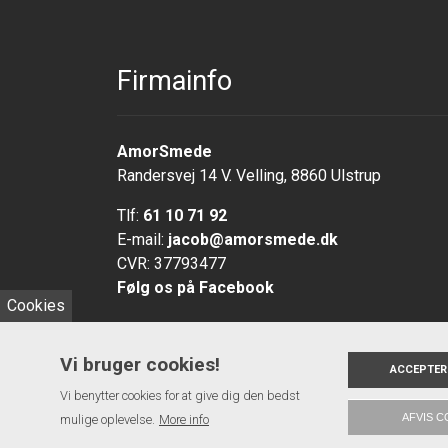
Firmainfo
AmorSmede
Randersvej 14 V. Velling, 8860 Ulstrup
Tlf:
61 10 71 92
E-mail:
jacob@amorsmede.dk
CVR: 37793477
Følg os på Facebook
Cookies
Vi bruger cookies!
ACCEPTER
Vi benytter cookies for at give dig den bedst
AFVIS C
mulige oplevelse.
Copyright 2026 AmorSmede
More info