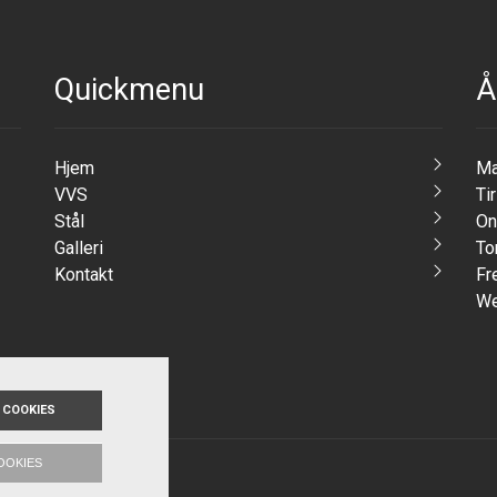
Quickmenu
Å
Hjem
Ma
VVS
Ti
Stål
On
Galleri
To
Kontakt
Fr
We
 COOKIES
OOKIES