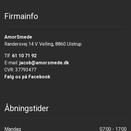
Firmainfo
AmorSmede
Randersvej 14 V. Velling, 8860 Ulstrup
Tlf:
61 10 71 92
E-mail:
jacob@amorsmede.dk
CVR: 37793477
Følg os på Facebook
Åbningstider
Mandag:
07:00 - 17:00