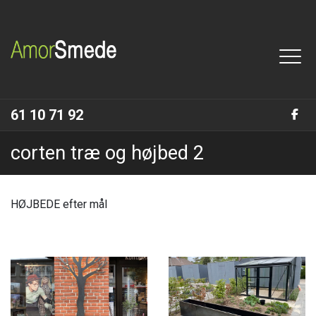
Gå
til
hovedindhold
61 10 71 92
corten træ og højbed 2
HØJBEDE efter mål