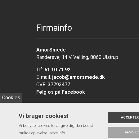
Firmainfo
AmorSmede
Randersvej 14 V. Velling, 8860 Ulstrup
Tlf:
61 10 71 92
E-mail:
jacob@amorsmede.dk
CVR: 37793477
Følg os på Facebook
Cookies
Vi bruger cookies!
ACCEPTER
Vi benytter cookies for at give dig den bedst
AFVIS C
mulige oplevelse.
Copyright 2026 AmorSmede
More info