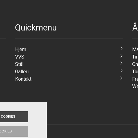
Quickmenu
Å
Hjem
Ma
VVS
Ti
Stål
On
Galleri
To
Kontakt
Fr
We
 COOKIES
OOKIES