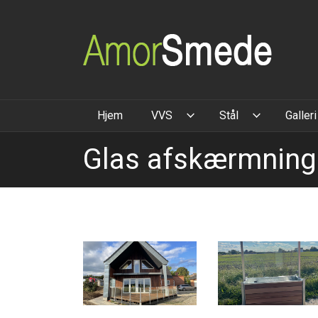
Gå
til
hovedindhold
Hjem
VVS
Stål
Galleri
Glas afskærmning