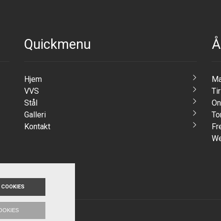
Quickmenu
Å
Hjem
Ma
VVS
Ti
Stål
On
Galleri
To
Kontakt
Fr
We
 COOKIES
OOKIES