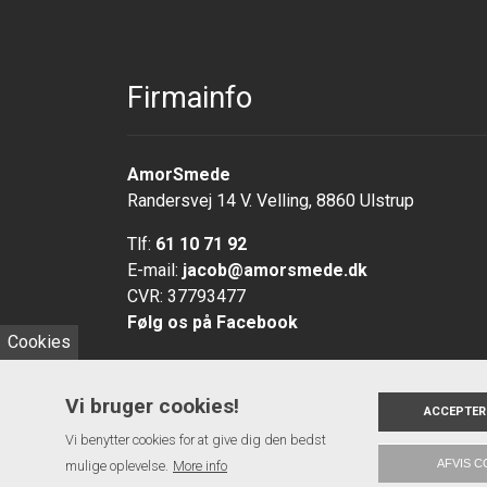
Firmainfo
AmorSmede
Randersvej 14 V. Velling, 8860 Ulstrup
Tlf:
61 10 71 92
E-mail:
jacob@amorsmede.dk
CVR: 37793477
Følg os på Facebook
Cookies
Vi bruger cookies!
ACCEPTER
Vi benytter cookies for at give dig den bedst
AFVIS C
mulige oplevelse.
Copyright 2026 AmorSmede
More info