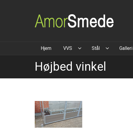
Gå
til
hovedindhold
Hjem
VVS
Stål
Galleri
Højbed vinkel