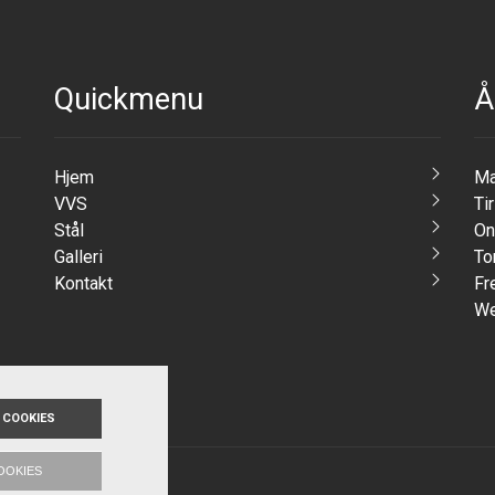
Quickmenu
Å
Hjem
Ma
VVS
Ti
Stål
On
Galleri
To
Kontakt
Fr
We
 COOKIES
OOKIES