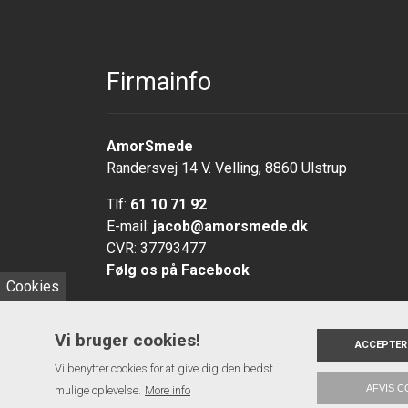
Firmainfo
AmorSmede
Randersvej 14 V. Velling, 8860 Ulstrup
Tlf:
61 10 71 92
E-mail:
jacob@amorsmede.dk
CVR: 37793477
Følg os på Facebook
Cookies
Vi bruger cookies!
ACCEPTER
Vi benytter cookies for at give dig den bedst
AFVIS C
mulige oplevelse.
Copyright 2026 AmorSmede
More info