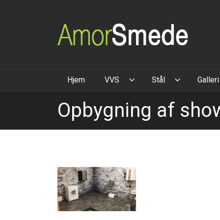
Gå
til
hovedindhold
Hjem
VVS
Stål
Galleri
Opbygning af sh