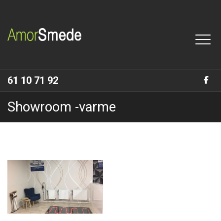
Gå
til
hovedindhold
61 10 71 92
Showroom -varme