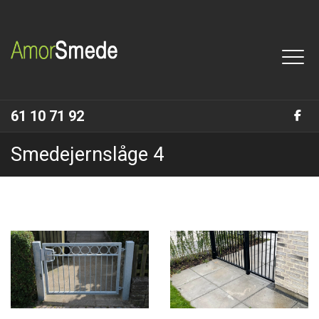
Gå
til
hovedindhold
61 10 71 92
Smedejernslåge 4