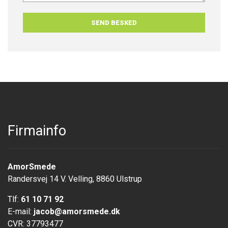
Firmainfo
AmorSmede
Randersvej 14 V. Velling, 8860 Ulstrup
Tlf:
61 10 71 92
E-mail:
jacob@amorsmede.dk
CVR: 37793477