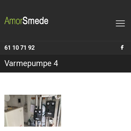
Gå
til
hovedindhold
61 10 71 92
Varmepumpe 4