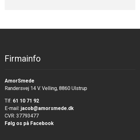
Firmainfo
AmorSmede
Randersvej 14 V. Velling, 8860 Ulstrup
Tlf:
61 10 71 92
E-mail:
jacob@amorsmede.dk
CVR: 37793477
Følg os på Facebook