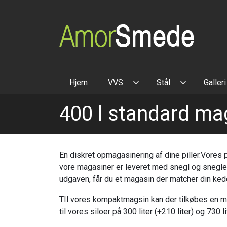
Gå
til
hovedindhold
Hjem
VVS
Stål
Galleri
400 l standard ma
En diskret opmagasinering af dine piller.Vores 
vore magasiner er leveret med snegl og snegle
udgaven, får du et magasin der matcher din kede
TIl vores kompaktmagsin kan der tilkøbes en ma
til vores siloer på 300 liter (+210 liter) og 730 li