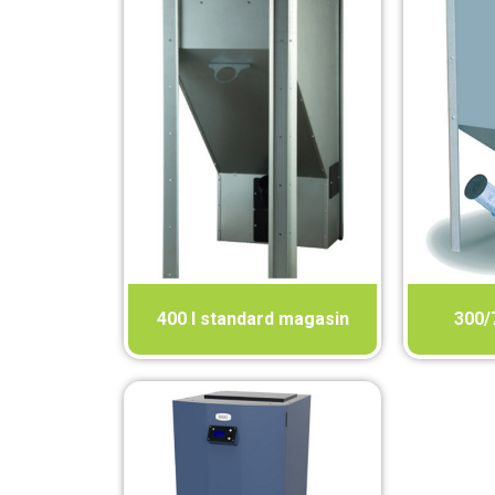
400 l standard magasin
300/