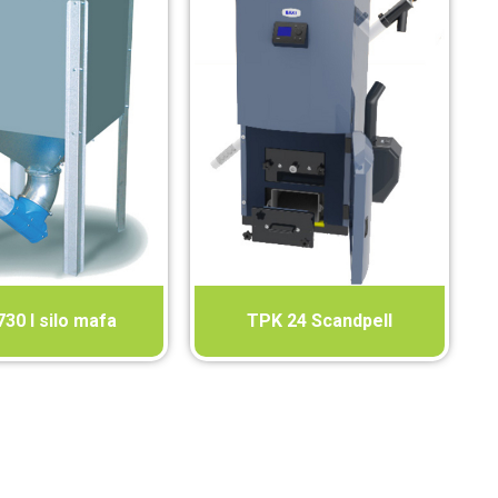
730 l silo mafa
TPK 24 Scandpell