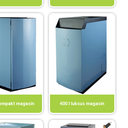
kompakt magasin
400 l luksus magasin