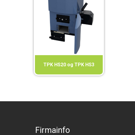
TPK HS20 og TPK HS3
Firmainfo